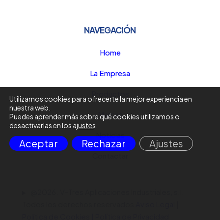
NAVEGACIÓN
Home
La Empresa
Productos
Utilizamos cookies para ofrecerte la mejor experiencia en
nuestra web.
Marcas
Puedes aprender más sobre qué cookies utilizamos o
desactivarlas en los
ajustes
.
Noticias
Aceptar
Rechazar
Ajustes
Contactar
@2026. V-Tres Aplicaciones Industriales, s.l.
Todos los derechos reservados
Aviso Legal
|
Política de Cookies
|
Política de Privacidad