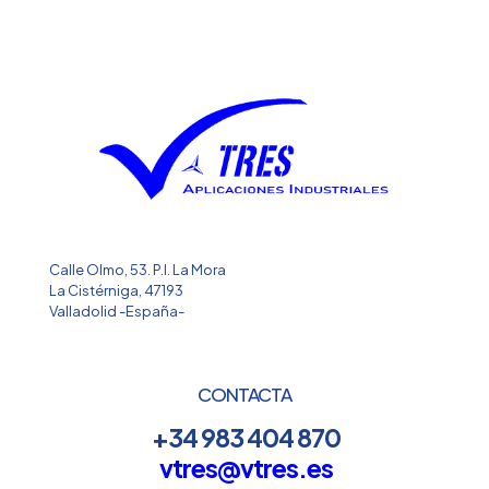
Calle Olmo, 53. P.I. La Mora
La Cistérniga, 47193
Valladolid -España-
CONTACTA
+34 983 404 870
vtres@vtres.es