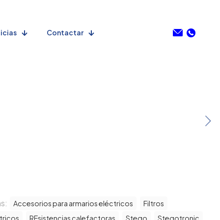
icias
Contactar
as:
Accesorios para armarios eléctricos
Filtros
tricos
REsistencias calefactoras
Stego
Stegotronic