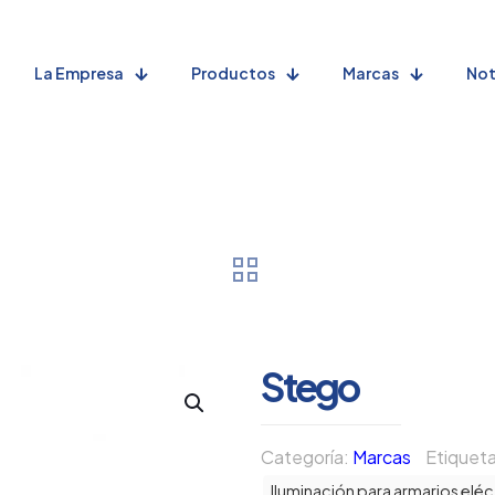
La Empresa
Productos
Marcas
Not
Stego
Categoría:
Marcas
Etiquet
Iluminación para armarios eléc