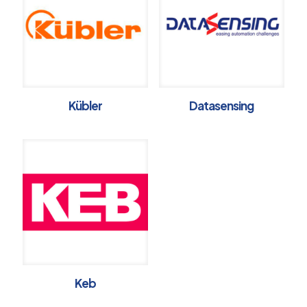
Kübler
Datasensing
Keb