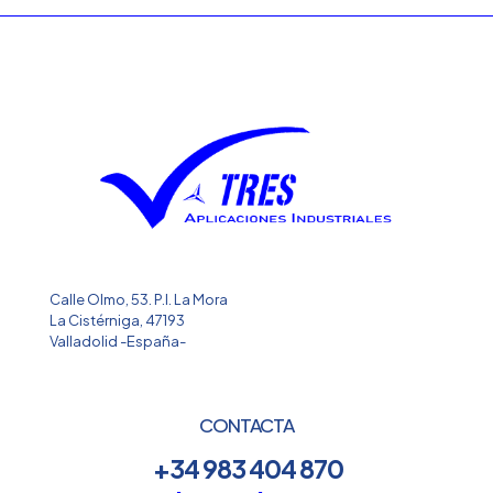
Calle Olmo, 53. P.I. La Mora
La Cistérniga, 47193
Valladolid -España-
CONTACTA
+34 983 404 870