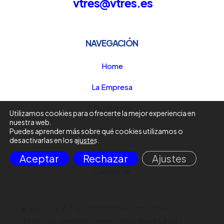
vtres@vtres.es
NAVEGACIÓN
Home
La Empresa
Productos
Utilizamos cookies para ofrecerte la mejor experiencia en
nuestra web.
Marcas
Puedes aprender más sobre qué cookies utilizamos o
desactivarlas en los
ajustes
.
Noticias
Aceptar
Rechazar
Ajustes
Contactar
@2026. V-Tres Aplicaciones Industriales, s.l.
Todos los derechos reservados
Aviso Legal
|