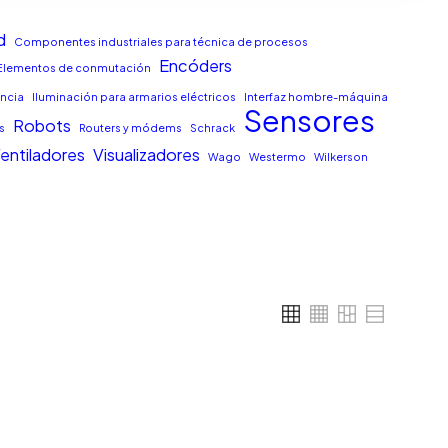
d
Componentes industriales para técnica de procesos
Encóders
Elementos de conmutación
encia
Iluminación para armarios eléctricos
Interfaz hombre-máquina
Sensores
Robots
s
Routers y módems
Schrack
entiladores
Visualizadores
Wago
Westermo
Wilkerson