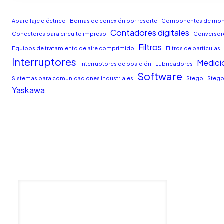
Aparellaje eléctrico
Bornas de conexión por resorte
Componentes de moni
Contadores digitales
Conectores para circuito impreso
Conversore
Filtros
Equipos de tratamiento de aire comprimido
Filtros de partículas
Interruptores
Medici
Interruptores de posición
Lubricadores
Software
Sistemas para comunicaciones industriales
Stego
Stego
Yaskawa