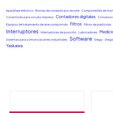
Aparellaje eléctrico
Bornas de conexión por resorte
Componentes de moni
Contadores digitales
Conectores para circuito impreso
Conversore
Filtros
Equipos de tratamiento de aire comprimido
Filtros de partículas
Interruptores
Medici
Interruptores de posición
Lubricadores
Software
Sistemas para comunicaciones industriales
Stego
Stego
Yaskawa