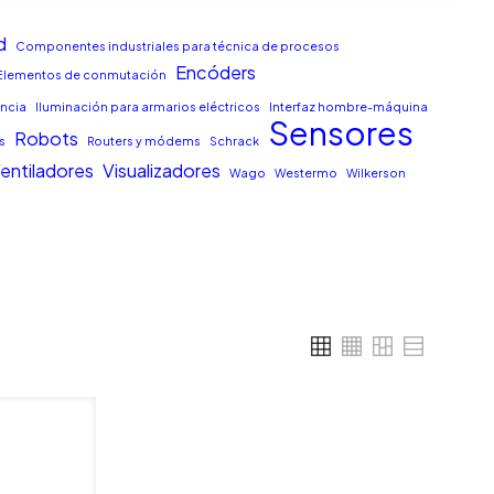
d
Componentes industriales para técnica de procesos
Encóders
Elementos de conmutación
encia
Iluminación para armarios eléctricos
Interfaz hombre-máquina
Sensores
Robots
s
Routers y módems
Schrack
entiladores
Visualizadores
Wago
Westermo
Wilkerson