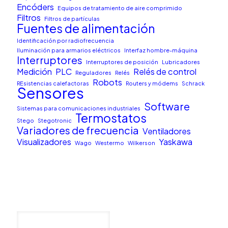
Encóders
Equipos de tratamiento de aire comprimido
Filtros
Filtros de partículas
Fuentes de alimentación
Identificación por radiofrecuencia
Iluminación para armarios eléctricos
Interfaz hombre-máquina
Interruptores
Interruptores de posición
Lubricadores
Medición
PLC
Relés de control
Reguladores
Relés
Robots
REsistencias calefactoras
Routers y módems
Schrack
Sensores
Software
Sistemas para comunicaciones industriales
Termostatos
Stego
Stegotronic
Variadores de frecuencia
Ventiladores
Visualizadores
Yaskawa
Wago
Westermo
Wilkerson