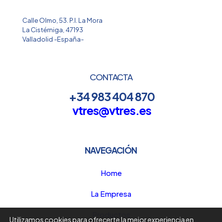
Calle Olmo, 53. P.I. La Mora
La Cistérniga, 47193
Valladolid -España-
CONTACTA
+34 983 404 870
vtres@vtres.es
NAVEGACIÓN
Home
La Empresa
Productos
Utilizamos cookies para ofrecerte la mejor experiencia en