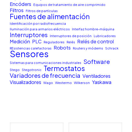
Encóders
Equipos de tratamiento de aire comprimido
Filtros
Filtros de partículas
Fuentes de alimentación
Identificación por radiofrecuencia
Iluminación para armarios eléctricos
Interfaz hombre-máquina
Interruptores
Interruptores de posición
Lubricadores
Medición
PLC
Relés de control
Reguladores
Relés
Robots
REsistencias calefactoras
Routers y módems
Schrack
Sensores
Software
Sistemas para comunicaciones industriales
Termostatos
Stego
Stegotronic
Variadores de frecuencia
Ventiladores
Visualizadores
Yaskawa
Wago
Westermo
Wilkerson