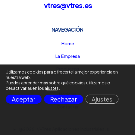
vtres@vtres.es
NAVEGACIÓN
Home
La Empresa
Productos
Utilizamos cookies para ofrecerte la mejor experiencia en
nuestra web.
Marcas
Puedes aprender más sobre qué cookies utilizamos o
desactivarlas en los
ajustes
.
Noticias
Aceptar
Rechazar
Ajustes
Contactar
@2026. V-Tres Aplicaciones Industriales, s.l.