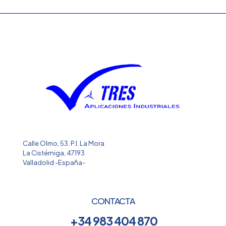
Calle Olmo, 53. P.I. La Mora
La Cistérniga, 47193
Valladolid -España-
CONTACTA
+34 983 404 870