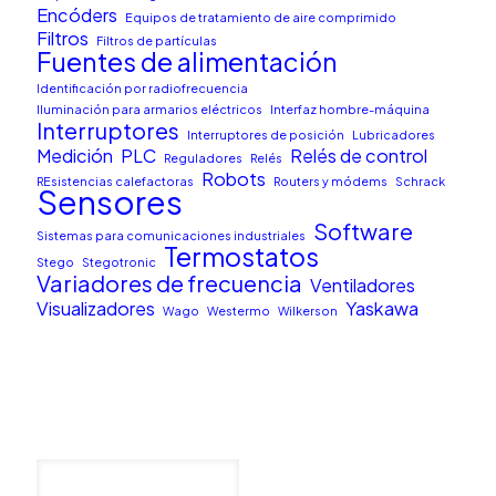
Encóders
Equipos de tratamiento de aire comprimido
Filtros
Filtros de partículas
Fuentes de alimentación
Identificación por radiofrecuencia
Iluminación para armarios eléctricos
Interfaz hombre-máquina
Interruptores
Interruptores de posición
Lubricadores
Medición
PLC
Relés de control
Reguladores
Relés
Robots
REsistencias calefactoras
Routers y módems
Schrack
Sensores
Software
Sistemas para comunicaciones industriales
Termostatos
Stego
Stegotronic
Variadores de frecuencia
Ventiladores
Visualizadores
Yaskawa
Wago
Westermo
Wilkerson