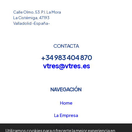
Calle Olmo, 53. P.I. La Mora
La Cistérniga, 47193
Valladolid -España-
CONTACTA
+34 983 404 870
vtres@vtres.es
NAVEGACIÓN
Home
La Empresa
Productos
Utilizamos cookies para ofrecerte la mejor experiencia en