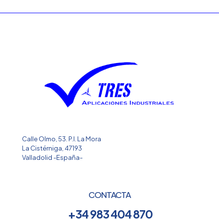
Calle Olmo, 53. P.I. La Mora
La Cistérniga, 47193
Valladolid -España-
CONTACTA
+34 983 404 870