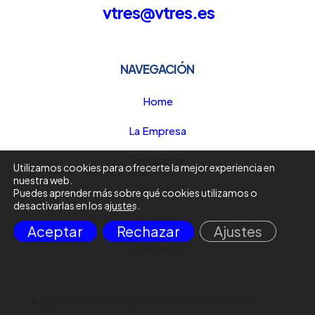
vtres@vtres.es
NAVEGACIÓN
Home
La Empresa
Productos
Utilizamos cookies para ofrecerte la mejor experiencia en
nuestra web.
Marcas
Puedes aprender más sobre qué cookies utilizamos o
desactivarlas en los
ajustes
.
Noticias
Aceptar
Rechazar
Ajustes
Contactar
@2026. V-Tres Aplicaciones Industriales, s.l.