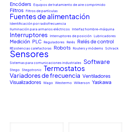
Encóders
Equipos de tratamiento de aire comprimido
Filtros
Filtros de partículas
Fuentes de alimentación
Identificación por radiofrecuencia
Iluminación para armarios eléctricos
Interfaz hombre-máquina
Interruptores
Interruptores de posición
Lubricadores
Medición
PLC
Relés de control
Reguladores
Relés
Robots
REsistencias calefactoras
Routers y módems
Schrack
Sensores
Software
Sistemas para comunicaciones industriales
Termostatos
Stego
Stegotronic
Variadores de frecuencia
Ventiladores
Visualizadores
Yaskawa
Wago
Westermo
Wilkerson