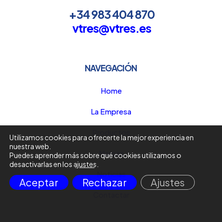
+34 983 404 870
vtres@vtres.es
NAVEGACIÓN
Home
La Empresa
Productos
Utilizamos cookies para ofrecerte la mejor experiencia en
nuestra web.
Marcas
Puedes aprender más sobre qué cookies utilizamos o
desactivarlas en los
ajustes
.
Noticias
Aceptar
Rechazar
Ajustes
Contactar