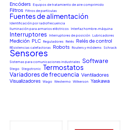
Encóders
Equipos de tratamiento de aire comprimido
Filtros
Filtros de partículas
Fuentes de alimentación
Identificación por radiofrecuencia
Iluminación para armarios eléctricos
Interfaz hombre-máquina
Interruptores
Interruptores de posición
Lubricadores
Medición
PLC
Relés de control
Reguladores
Relés
Robots
REsistencias calefactoras
Routers y módems
Schrack
Sensores
Software
Sistemas para comunicaciones industriales
Termostatos
Stego
Stegotronic
Variadores de frecuencia
Ventiladores
Visualizadores
Yaskawa
Wago
Westermo
Wilkerson